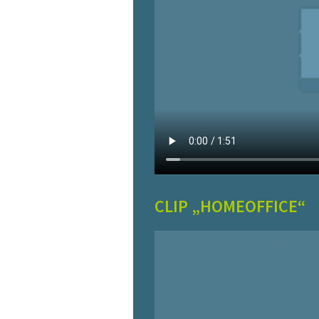
CLIP „HOMEOFFICE“