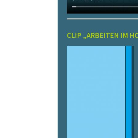
CLIP „ARBEITEN IM H